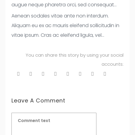
quis, cursus turpis. Nulla ante nisl, pulvinar nec
quis lacus. Etiam nulla turpis, efficitur eget
augue neque pharetra orci, sed consequat
ipsum mattis, varius eleifend lectus.
commodo at, elementum nec turpis. Praesent
quam dui pulvinar mi. Fusce eget auctor nisi.
Aenean sodales vitae ante non interdum.
Pellentesque lobortis ante ac enim suscipit, non
diam eros, finibus sed imperdiet at, finibus nec
Morbi fringilla, nulla vel consectetur vestibulum,
Aliquam eu ex ac mauris eleifend sollicitudin in
ornare sapien lobortis. Proin vel risus non turpis
lacus. Phasellus suscipit lectus vel ante iaculis,
quam ipsum scelerisque mauris, a faucibus
vitae ipsum. Cras ac eleifend ligula, vel
bibendum pellentesque sed volutpat sapien.
molestie imperdiet metus auctor. In lacinia nisl
quam risus et sem. Sed in lobortis sem, nec
vestibulum velit. Proin ornare velit sit amet nisl
Suspendisse nec tortor viverra, facilisis sapien
eros, vitae venenatis elit imperdiet fringilla.
iaculis mauris. Phasellus vestibulum tellus quis
hendrerit, a ultricies neque sodales. Duis ac sem
You can share this story by using your social
vitae, blandit odio. Etiam sit amet lacus ac mi
Aliquam eu est dapibus, elementum libero non,
nunc finibus, non volutpat odio pulvinar. Integer
nec arcu finibus cursus sed eget neque.
accounts:
semper luctus.
tempor justo. Quisque pulvinar ligula eu metus
ut eleifend tortor.
Praesent molestie sed eros non convallis.
facilisis pharetra. Nulla id est ante. Aenean
Vestibulum malesuada ullamcorper convallis.
egestas sem ut porttitor dictum. Cras sit amet
ex nec sapien porttitor molestie laoreet eu
Leave A Comment
augue. Praesent feugiat erat sit amet dui
elementum posuere. Praesent at sollicitudin
nunc.