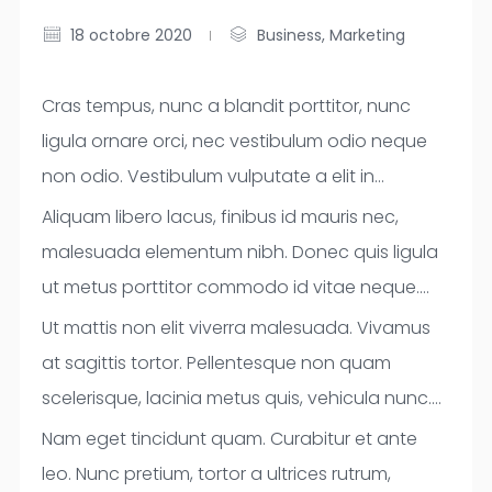
18 octobre 2020
Business
,
Marketing
Cras tempus, nunc a blandit porttitor, nunc
ligula ornare orci, nec vestibulum odio neque
non odio. Vestibulum vulputate a elit in
condimentum. Nunc id mauris turpis. Integer
Aliquam libero lacus, finibus id mauris nec,
accumsan ullamcorper lectus vel venenatis.
malesuada elementum nibh. Donec quis ligula
Etiam vel orci at nisi finibus scelerisque. In arcu
ut metus porttitor commodo id vitae neque.
enim, lacinia nec magna quis, aliquet luctus
Curabitur mi leo, luctus ac nunc et, faucibus
Ut mattis non elit viverra malesuada. Vivamus
justo. Nam elit tortor, porta at magna sed,
lacinia ante. Etiam a erat feugiat, vulputate
at sagittis tortor. Pellentesque non quam
vehicula efficitur nisl. In sodales libero non urna
sapien id, feugiat risus. Cras in quam dui. Sed
scelerisque, lacinia metus quis, vehicula nunc.
condimentum, id auctor nibh facilisis.
scelerisque lacus nec consectetur ultricies.
Vestibulum laoreet, augue quis lacinia molestie,
Nam eget tincidunt quam. Curabitur et ante
Maecenas quis urna scelerisque, lacinia nisi
Donec vulputate commodo turpis sed gravida.
orci dolor luctus ante, eget vestibulum nisi enim
leo. Nunc pretium, tortor a ultrices rutrum,