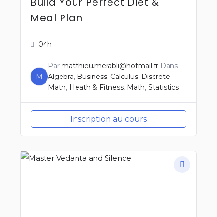
Build Your Perfect Diet &
Meal Plan
04h
Par
matthieu.merabli@hotmail.fr
Dans
M
Algebra
,
Business
,
Calculus
,
Discrete
Math
,
Heath & Fitness
,
Math
,
Statistics
Inscription au cours