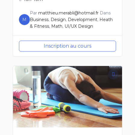
Par
matthieu.merabli@hotmail.fr
Dans
M
Business
,
Design
,
Development
,
Heath
& Fitness
,
Math
,
UI/UX Design
Inscription au cours