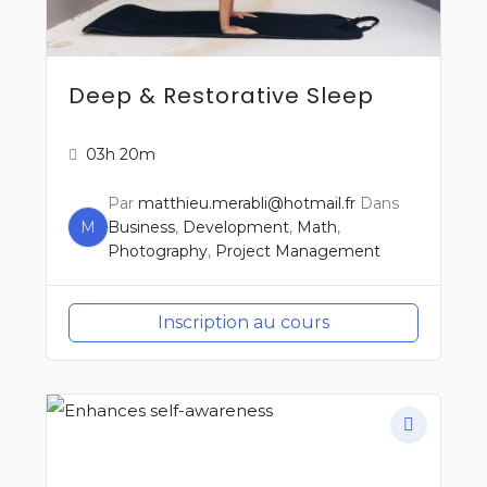
Deep & Restorative Sleep
03h 20m
Par
matthieu.merabli@hotmail.fr
Dans
M
Business
,
Development
,
Math
,
Photography
,
Project Management
Inscription au cours