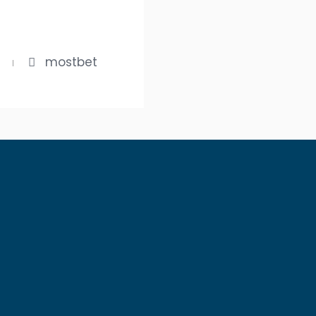
5
mostbet
yumludur?
MATTHIEU MERABLI
SIRET n° 94876576300016
Mentions légales
–
CGV