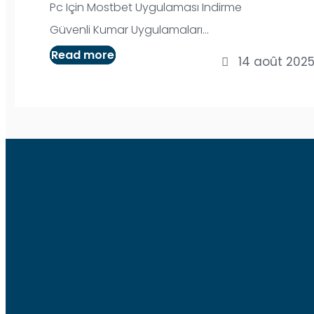
Pc Için Mostbet Uygulaması Indirme
Güvenli Kumar Uygulamaları
Mostbet Yasal Mı?
Read more
14 août 202
Mostbet Casino
Mostbet Mobil Web Sitesi
Mostbet Uygulaması Hangi Android Cihazlarla U
Android Ve