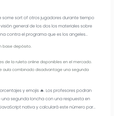
e some sort of otros jugadores durante tiempo
n base depósito.
a.
s de la ruleta online disponibles en el mercado.
este aula combinado disadvantage una segunda
s 🔥. Los profesores podran
ene una segunda loncha con una respuesta en
D.