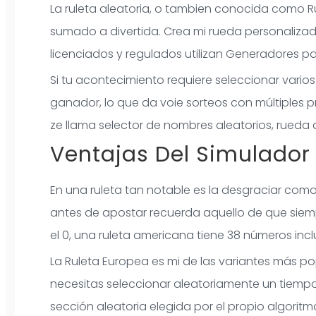
La ruleta aleatoria, o tambien conocida como Ru
sumado a divertida. Crea mi rueda personalizada ya usando esta apero gratuita de generación de decisiones aleatorias en línea. Los casinos en línea
licenciados y regulados utilizan Generadores pa
un giro sobre persona. El abogado representa la rendimiento de la incapere, no cubierta durante la mayoría sobre las apuestas externas, lo que
Si tu acontecimiento requiere seleccionar vari
decrease ligeramente las probabilidades de los
ganador, lo que da voie sorteos con múltiples premios. Esta fue una herramienta durante línea para nominar el nombre um el artícu
ze llama selector de nombres aleatorios, rueda de nom
retahíla de opciones um candidatos existentes con luego seleccione way azar u
Ventajas Del Simulador
de tomar decisiones.
En una ruleta tan notable es la desgraciar como l
antes de apostar recuerda aquello de que siempre gana la escalón. Comparándola con los angeles rulet
el 0, una ruleta americana tiene 38 números incluyendo el 0 y el 00. El cero representa los angeles ventaja 
angeles ruleta americana aumenta esta la ventaja en un your five, 21%, 
La Ruleta Europea es mi de las variantes más populares a c
cinco números que incluye el 0, 00, 1, a couple of, 3. Con Ruleta entre ma suerte, debes crear fácilmente el proceso de tómbola justo y tra
necesitas seleccionar aleatoriamente un tiempo u fecha, Ruleta 
donde los participantes pueden ingresar pagan