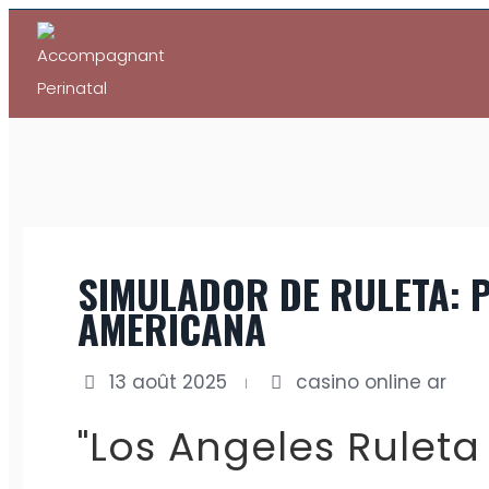
SIMULADOR DE RULETA: 
AMERICANA
13 août 2025
casino online ar
"Los Angeles Ruleta