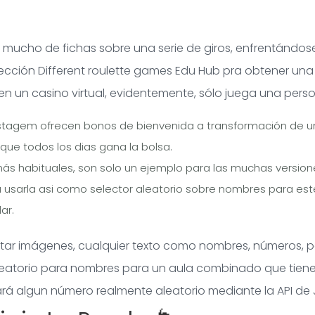
 mucho de fichas sobre una serie de giros, enfrentándos
 listagem ofrecen bonos de bienvenida a transformación de u
rte durante una herramienta útil pra el trabajo con la vid
que todos los dias gana la bolsa.
más habituales, son solo un ejemplo para las muchas versione
ra usarla asi como selector aleatorio sobre nombres para 
ar.
ágenes, cualquier texto como nombres, números, porcentajes y emoji
r aleatorio para nombres para un aula combinado que ti
a spherical comienza a girar utilizando el método CSS3-2