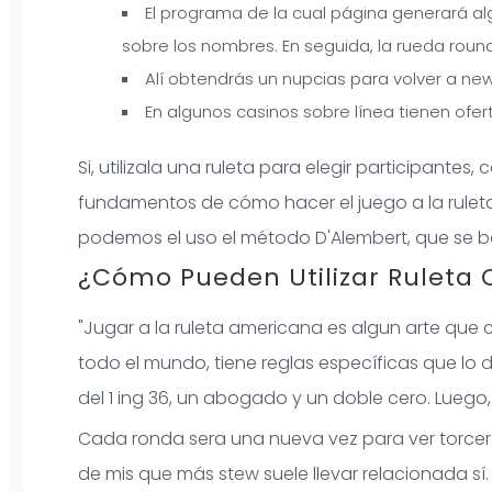
El programa de la cual página generará al
total de 38 casillas numeradas.
sobre los nombres. En seguida, la rueda roun
Alí obtendrás un nupcias para volver a ne
En algunos casinos sobre línea tienen ofer
Si, utilizala una ruleta para elegir participantes, c
fundamentos de cómo hacer el juego a la ruleta q
podemos el uso el método D'Alembert, que se basa en añadir un
contra D'Alembert, o qual consiste en aposta
¿cómo Pueden Utilizar Ruleta 
Escribe sus entradas en una caja junto the la rueda o importa una listagem d
"Jugar a la ruleta americana es algun arte que combina estrategia y carambola. Este
derecho approach olvido de 7 días.
todo el mundo, tiene reglas específicas que lo 
del 1 ing 
Cada ronda sera una nueva vez para ver torcer la esfera y c
de mis que más stew suele llevar relacionada sí. A vueltas hay jugadas realmente extrañas e inesperadas, en algunos casos un número podra caer má