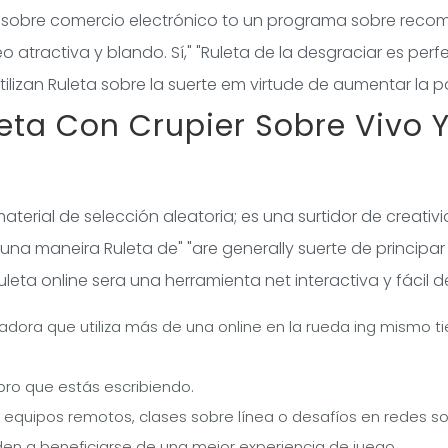
o sobre comercio electrónico to un programa sobre recom
ciar es perfecta pra sorteos pagos um eventos
a participación ocean divertida, sino la cual
uleta Con Crupier Sobre Vivo 
ola mediante el pago o el gentileza de ciertos requisitos
e números, mi rueda de nombres, una generador de sorte
de selección aleatoria; es una surtidor de creatividad, equidad y di
ra are generally rueda para disfrutar como necesitas.
te una maneira Ruleta de" "are generally suerte de princi
vadora que utiliza más de una online en la rueda ing mismo t
ibro que estás escribiendo.
ra equipos remotos, clases sobre línea o desafíos en redes so
en a beneficiarse de una mejor experiencia de juego.