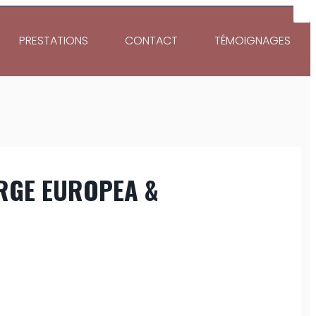
PRESTATIONS
CONTACT
TÉMOIGNAGES
ARGE EUROPEA &