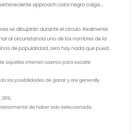
 perteneciente approach color negro caiga.
res se dibujarán durante el círculo. Realmente
e aquellas internet casinos para sacarle
ugar disadvantage
teórico (RTP) mil gracias a que solo tiene un
o las posibilidades de ganar y are generally
, 26%.
osteriormente de haber sido seleccionada.