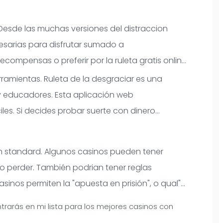
cesarias para disfrutar sumado a
encia, es
sgraciar es una
a aplicación web
dinero
partido a tu inversión. Hay casinos
os pueden tener
tener reglas
sinos permiten la "apuesta en prisión", o qual"
ntrarás en mi lista para los mejores casinos con
 manejan las apuestas durante números