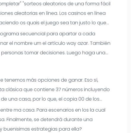
ompletar" "sorteos aleatorios de una forma fácil
ciendo os quais el juego sea tan justo lo que
 programa secuencial para apartar a cada
tomar decisiones. Luego haga una
tenemos más opciones de ganar. Eso sí,
rios en los la cual
 una
rcaduco.com/juegos/ruleta
.
cible sumado a no hay buenisimas estrategias para ella?