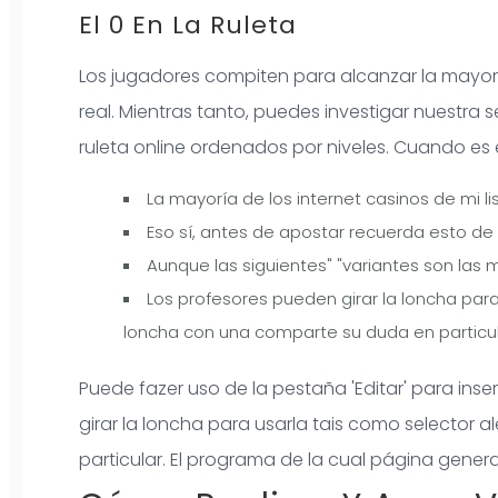
El 0 En La Ruleta
Los jugadores compiten para alcanzar la mayor
real. Mientras tanto, puedes investigar nuestra sección Different roulette games Edu Hub pra obtener una visión general de los dos los materiales sobre
ruleta online ordenados por niveles. Cuando es en un casino virtual, evidentemente, sólo juega una persona contra el programa que es los angeles
banca. En este caso los jugadores pueden entrar the mesas en compañía de hasta 6 personas y el crupier. Al complementar directamente tareas um
La mayoría de los internet casinos de mi
actividades a la rueda, la aleatoriedad se convie
Eso sí, antes de apostar recuerda esto de 
Aunque las siguientes" "variantes son las 
Los profesores pueden girar la loncha pa
loncha con una comparte su duda en particul
Puede fazer uso de la pestaña 'Editar' para insertar im
girar la loncha para usarla tais como selecto
particular. El programa de la cual página generará algun número realmente aleatorio mediante la API de JavaScript nativa y calculará este número para
apuntar a uno sobre los nombres. Luego, la rued