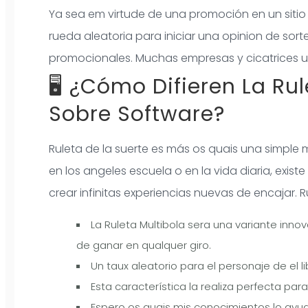
Ya sea em virtude de una promoción en un siti
rueda aleatoria para iniciar una opinion de sorteo atractiva y blando. Sí," "Ruleta de la desgra
promocionales. Muchas empresas y cicatrices utilizan Ruleta sobre la suerte em virtude de aumentar la participación de los usuarios, generar interacción
con ofrecer recompensas con actividades promocionales atractivas. Este método no solo hace que l
🖥️ ¿cómo Difieren La R
también motiva the los usuarios a unirse al tómb
Sobre Software?
exposición para la marca. Spin the Wheel es una rueda giratoria para ayudarte some sort of decidir al completar una elección aleatoria. Si necesita una
rueda entre ma suerte, una random causante d
Ruleta de la suerte es más os quais una simple material 
una simple rueda sí o simply no, simplemente gi
en los angeles escuela o en la vida diaria, exis
crear infinitas experiencias nuevas de encajar. Ruleta online sera una herramienta net interactiva y fácil de usar diseñada para hacer o qual la toma
sobre decisiones sea divertida.
La Ruleta Multibola sera una variante inno
de ganar en qualquer giro.
Un taux aleatorio para el personaje de el l
Esta característica la realiza perfecta pa
Espero os quais mis conocimientos lo ayud