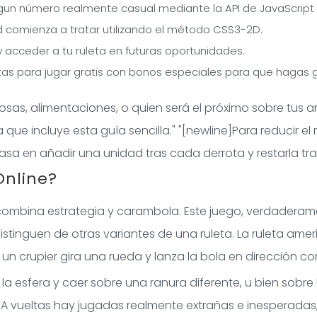
gun número realmente casual mediante la API de JavaScript n
d comienza a tratar utilizando el método CSS3-2D.
w acceder a tu ruleta en futuras oportunidades.
tas para jugar gratis con bonos especiales para que hagas gi
osas, alimentaciones, o quien será el próximo sobre tus amig@s e
ue incluye esta guía sencilla." "[newline]Para reducir el
a unidad tras cada derrota y restarla tras un acierto. Una versión difer
r una unidad más cada vez o qual ganamos y minimizar l
Online?
e una sola vez. Tus datos se enviarán the nuestro servidor que tiene un
 juego, verdaderamente popular en mis casinos absolutamente
distinguen de otras variantes de una ruleta. La ruleta a
36, un abogado y un doble cero. Luego, un crupier gira una rueda y lanza la bola en dirección
aer sobre una ranura diferente, u bien sobre la misma ranura. El juego 
s