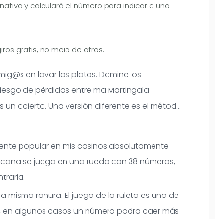
ativa y calculará el número para indicar a uno
ros gratis, no meio de otros.
n lavar los platos. Domine los
 riesgo de pérdidas entre ma Martingala
ente es el método
a apuesta sobre una unidad cuando perdemos.
mericana se juega en una ruedo con 38 números,
 contraria.
de la ruleta es uno de