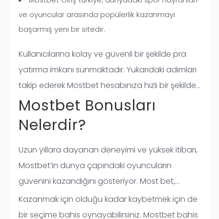
ve oyuncular arasında popülerlik kazanmayı
başarmış yeni bir sitedir.
Kullanıcılarına kolay ve güvenli bir şekilde pra
yatırma imkanı sunmaktadır. Yukarıdaki adımları
takip ederek Mostbet hesabınıza hızlı bir şekilde
para yatırabilir ve bahislerinizi keyifle
Mostbet Bonusları
oynayabilirsiniz. Platformun güvenilirliği empieza
Nelerdir?
kullanıcı odaklı yaklaşımı da dikkat çeken
noktalardandır. Ayrıca, 7/24 müşteri desteği
Uzun yıllara dayanan deneyimi ve yüksek itibarı,
sunarak kullanıcıların herhangi bir sorun
Mostbet’in dünya çapındaki oyuncuların
yaşaması durumunda hızlı çözümler sağlar.
güvenini kazandığını gösteriyor. Most bet,
Oyuncular ayrıca çok çeşitli spor empieza
kullanıcılarına kaliteli” “bir spor bahis deneyimi
Kazanmak için olduğu kadar kaybetmek için de
casino oyunlarının tadını çıkarırlar. Hesabınıza
sunarak kazançlarını artırmalarına yardımcı olur.
bir seçime bahis oynayabilirsiniz. Mostbet bahis