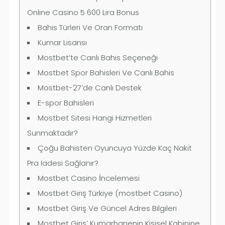
Online Casino 5 600 Lira Bonus
Bahis Türleri Ve Oran Formatı
Kumar Lisansı
Mostbet’te Canlı Bahis Seçeneği
Mostbet Spor Bahisleri Ve Canlı Bahis
Mostbet-27’de Canlı Destek
E-spor Bahisleri
Mostbet Sitesi Hangi Hizmetleri
Sunmaktadır?
Çoğu Bahisten Oyuncuya Yüzde Kaç Nakit
Pra Iadesi Sağlanır?
Mostbet Casino İncelemesi
Mostbet Giriş Türkiye (mostbet Casino)
Mostbet Giriş Ve Güncel Adres Bilgileri
Mostbet Giriş⁚ Kumarhanenin Kişisel Kabinine