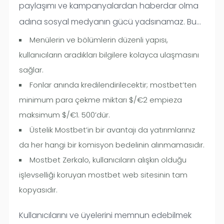
paylaşımı ve kampanyalardan haberdar olma
Bu makalede, Mostbet’in nasıl çalıştığını, hangi
adına sosyal medyanın gücü yadsınamaz. Bu
özellikleri sunduğunu ve neden bu kadar çok
nedenle platform, Mostbet Facebook or
Menülerin ve bölümlerin düzenli yapısı,
kullanıcının onu her gün tercih ettiğini
myspace hesabını aktif şekilde kullanarak
kullanıcıların aradıkları bilgilere kolayca ulaşmasını
keşfedeceksiniz. Marka, ana türkiye web sitesi
kullanıcılarına güncel adres bilgilerini, bonusları
sağlar.
için birçok dilde olduğu empieza çeşitli
Fonlar anında kredilendirilecektir; mostbet’ten
ve önemli maç analizlerini duyuruyor. Spor
ödemelerin artık mevcut hale geldiği için önemli
minimum para çekme miktarı $/€2 empieza
dünyasındaki gelişmeleri yakından izleyen site,
ilerlemeler kaydetti.
maksimum $/€1. 500’dür.
zaman zaman uzman yorumlarını da paylaşıp
Üstelik Mostbet’in bir avantajı da yatırımlarınız
kullanıcılara fikir veriyor mostbet-yeni-giris. org.
da her hangi bir komisyon bedelinin alınmamasıdır.
Para çekme işlemleri" "için genellikle para
Mostbet Zerkalo, kullanıcıların alışkın olduğu
yatırma ile aynı yöntemleri kullanırlar.
işlevselliği koruyan mostbet web sitesinin tam
kopyasıdır.
Kullanıcılarını ve üyelerini memnun edebilmek