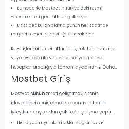
Bu nedenle Mostbet’in Türkiye’deki resmî
website sitesi genellikle engelleniyor.
Most bet, kullanıcılarına günün her saatinde
müşteri hizmetleri desteği sunmaktadır.
Kayıt işlemini tek bir tıklama ile, telefon numarası
veya e-posta ile ve ayrıca sosyal medya
hesapları aracılığıyla tamamlayabilirsiniz. Daha
sonraki yorumlarımda kullanılması için adım, e-
Mostbet Giriş
posta adresim ve internet site adresim bu
MostBet ekibi, hizmeti geliştirmek, sitenin
tarayıcıya kaydedilsin. MostBet müşterisi
işlevselliğini genişletmek ve bonus sistemini
geçtiğimiz ay oyunla ilgili olumlu izlenimlerini
iyileştirmek açısından çok fazla çalışma yaptı.
paylaştı. 300$'a kadar bonus kazanmak için
Mostbet, tüm dünyada popüler sporları içeren
MostBet kaydına eriştiğinizde kodu kullanın."
Her açıdan uyumlu farklıkları sağlamak ve