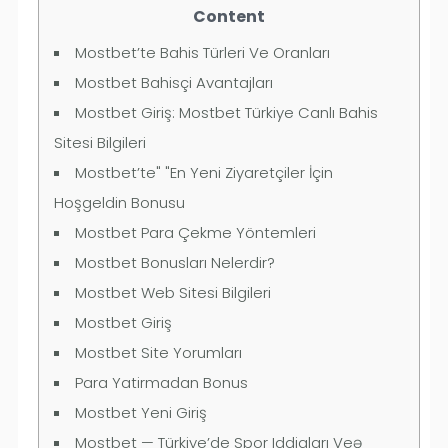
Content
Mostbet’te Bahis Türleri Ve Oranları
Mostbet Bahisçi Avantajları
Mostbet Giriş: Mostbet Türkiye Canlı Bahis
Sitesi Bilgileri
Mostbet’te" "En Yeni Ziyaretçiler İçin
Hoşgeldin Bonusu
Mostbet Para Çekme Yöntemleri
Mostbet Bonusları Nelerdir?
Mostbet Web Sitesi Bilgileri
Mostbet Giriş
Mostbet Site Yorumları
Para Yatirmadan Bonus
Mostbet Yeni Giriş
Mostbet — Türkiye’de Spor Iddiaları Veə