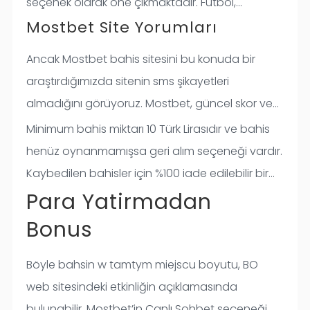
seçenek olarak öne çıkmaktadır. Futbol,
basketbol, tenis, voleybol, kriket ve daha birçok
Mostbet Site Yorumları
spor dalında geniş bahis seçenekleri
Ancak Mostbet bahis sitesini bu konuda bir
sunmaktadır. Adınız, soyadınız, e-posta
araştırdığımızda sitenin sms şikayetleri
adresiniz, kullanıcı adınız, şifreniz gibi” “bilgileri
almadığını görüyoruz. Mostbet, güncel skor ve
doğru empieza eksiksiz bir şekilde doldurmanız
maç durumuna göre sürekli güncellenen
Minimum bahis miktarı 10 Türk Lirasıdır ve bahis
önemlidir.
oranlarla Türk müşterilerine çeşitli spor dallarına
henüz oynanmamışsa geri alım seçeneği vardır.
canlı bahis yapma şansı sunuyor. Mostbet’in
Kaybedilen bahisler için %100 iade edilebilir bir
canlı bahis bölümü, uygun oranları ve kullanıcı
sigorta poliçesi para bulunmaktadır. Bu
Para Yatirmadan
dostu arayüzü ile Türkiye’deki spor bahisçileri
adımlardan sonra giriş yapacak ve yaklaşan
Bonus
için popüler bir seçimdir. Mostbet Türkiye
tüm maçların ve oyunların sunulduğu ana
platformumuz oyuncularına çeşitli em virtude
sayfaya yönlendirileceksiniz. Ayrıca aşağıdaki
Böyle bahsin w tamtym miejscu boyutu, BO
de yatırma ve çekme yöntemleri sunarak
mail adreslerini kullanmak suretiyle da Mostbet’e
web sitesindeki etkinliğin açıklamasında
işlemlerini hızlı ve kolay bir şekilde
ulaşabilirsiniz.
bulunabilir. Mostbet’in Canlı Sohbet seçeneği,