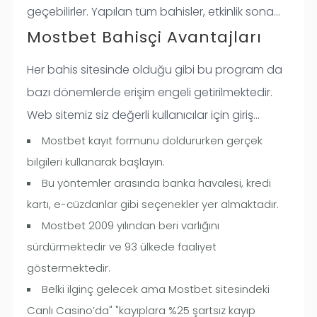
geçebilirler. Yapılan tüm bahisler, etkinlik sona
erdikten sonra 30 gün içinde sonuçlandırılacak
Mostbet Bahisçi Avantajları
ve ardından kazananlar pra çekebilecektir.
Her bahis sitesinde olduğu gibi bu program da
MostBet Türkiye’nin asıl amacı, bahis
bazı dönemlerde erişim engeli getirilmektedir.
meraklılarına güvenli, karlı ve nefes kesici bir
Web sitemiz siz değerli kullanıcılar için giriş
ortam sağlayarak, Türkiye’nin online oyun
adresini sürekli olarak güncel tutmaktadır.
Mostbet kayıt formunu doldururken gerçek
endüstrisinde rakipsiz bir konum yaratmaktır.
Böylelikle sizler de artık bu alan da yapacağınız
bilgileri kullanarak başlayın.
Mostbet Azerbaycan kumarı, eğlence etkinliği
çalışmalar ile beraber daha hızlı bir şekil de
Bu yöntemler arasında banka havalesi, kredi
olarak teşvik ediyor ve oyuncularından kendinizi
kartı, e-cüzdanlar gibi seçenekler yer almaktadır.
kullanım sistemlerini geliştirebileceksiniz. Mobil
kontrol altında tutarak bu etkinliğe sorumlu bir
Mostbet 2009 yılından beri varlığını
sürümü sayesinde de interneti olan her yerde
şekilde katılmalarını ister. Bitcoin, Ethereum,
sürdürmektedir ve 93 ülkede faaliyet
oynama keyfi bulmakta cepbank bonusu ile
Litecoin, Bitcoin Cash ve diğer popüler kripto
göstermektedir.
yüzde 15 Ekopayz ile yüzde 12-15 i bonus konusu
pra birimleri kullanılarak yapılan kripto para
Belki ilginç gelecek ama Mostbet sitesindeki
ile yüzde 10 Astro hisse bonusuyla yüzde 15
ödemeleri" "sobre mevcuttur. Menüler ve
Canlı Casino’da" "kayıplara %25 şartsız kayıp