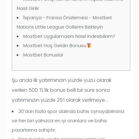
Nasıl Girilir
İspanya - Fransa Önizlemesi - Mostbet
Nations Little League Gollerini Bekleyin
Mostbet Uygulamasını Nasıl Indirebilirim?
Mostbet Hoş Geldin Bonusu
Mostbet Bonuslar
Şu anda ilk yatırımınızın yüzde yüzü olarak
verilen 500 TL’lik bonus belli bir süre sonra
yatırımınızın yüzde 25’i olarak verilmeye
başlanacak. Mostbet yeni giriş adresi olarak
30'dan fazla spor dalında bahis oynayabilirsiniz
sadece world wide web sitesi bulunmaktadır.
ve her biri yalnızca en iyi oranlara ve bahis
Oldukça yeni olan bu sitenin yeni giriş adresi,
pazarlarına sahiptir.