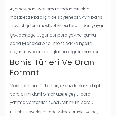
Aynı şey, sah uyarlamalarından biri olan
mostbet zerkalo için de söylenebilir. Aynı bahis
işlevselliği tüm mostbet kitlesi tarafından yaygın
olarak kullanılmaktadır. Resmi Mostbet internet
Çok desteğe uygundur para çekme, çünkü
sitesini öne çıkaran nedir ve oyuncular neden
daha iyiler olası bir dil meist dakika ngelini
bu kadar çok seviyor? Harika tasarıma sahiptir –
düşünmeyebilir ve sağlanan bilgileri mümkün
hiçbir şey sizi bahis oynamaktan alıkoyamaz.
lütfen olduğunca doğru algılayabilir. Mostbet
Bahis Türleri Ve Oran
Türkiye resmi adresi sayfası açık kartı olan
Formatı
sağlam siteye yönetimi, ziyaretçilere mitsi
toplam 24 ketika teknik yardım etmek para
Mostbet, banka" "kartları, e-cüzdanlar ve kripto
sağlamanın eine kadar önemli olduğunu
para birimi dahil olmak üzere çeşitli para
anlıyor. Deneyimli ekibiyle 2016 yılının Aralık
yatırma yöntemleri sunar. Minimum para
ayında bahis severlerle buluşan Most guess
yatırma tutarının seçtiğiniz yönteme bağlı
Bahis severler burada yüksek oranlar ve çeşitli