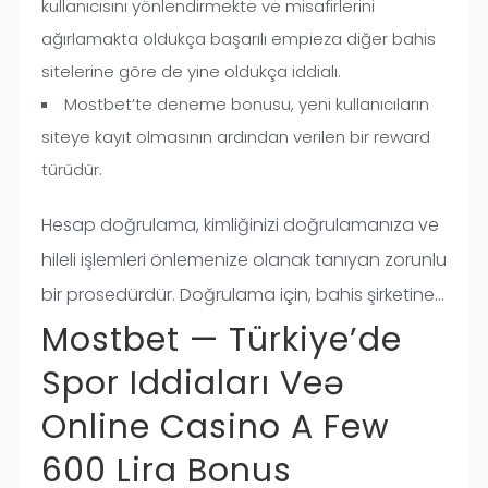
kullanıcısını yönlendirmekte ve misafirlerini
Mostbet Türkiye güncel giriş ile hesabına
ağırlamakta oldukça başarılı empieza diğer bahis
erişebilir empieza platformun sunduğu geniş
sitelerine göre de yine oldukça iddialı.
oyun ve bahis seçeneklerinden yararlanabilirsin.
Mostbet’te deneme bonusu, yeni kullanıcıların
siteye kayıt olmasının ardından verilen bir reward
türüdür.
Hesap doğrulama, kimliğinizi doğrulamanıza ve
hileli işlemleri önlemenize olanak tanıyan zorunlu
bir prosedürdür. Doğrulama için, bahis şirketine
pasaport ya da ehliyet gibi kimliğinizi kanıtlayan
Mostbet — Türkiye’de
belgeler sağlamanız gerekir. Hesabınızın
Spor Iddiaları Veə
doğrulanması, kazançlarınızı kısıtlama
Online Casino A Few
olmaksızın çekmenize ve sitenin tüm özelliklerini
600 Lira Bonus
kullanmanıza olanak tanır.