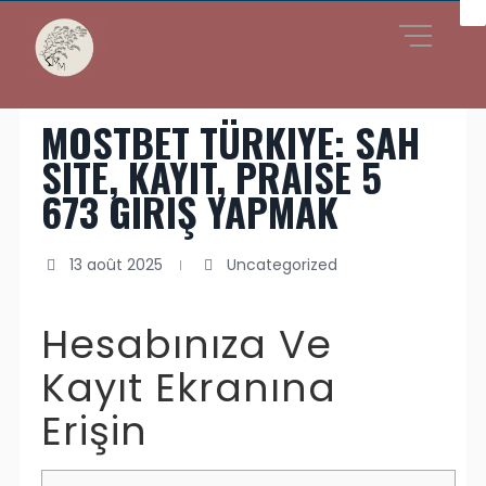
MOSTBET TÜRKIYE: SAH
SITE, KAYIT, PRAISE 5
673 GIRIŞ YAPMAK
13 août 2025
Uncategorized
Hesabınıza Ve
Kayıt Ekranına
Erişin