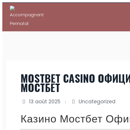
MOSTBET CASINO ОФИЦ
МОСТБЕТ
13 août 2025
Uncategorized
Казино Мостбет Офи