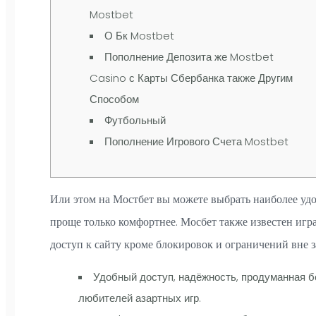
Mostbet
О Бк Mostbet
Пополнение Депозита же Mostbet
Casino с Карты Сбербанка также Другим
Способом
Футбольный
Пополнение Игрового Счета Mostbet
Или этом на Мостбет вы можете выбрать наиболее удо
проще только комфортнее. Мосбет также известен игр
доступ к сайту кроме блокировок и ограничений вне з
на глобальном рынке, работающей с 2009 года. Комп
Удобный доступ, надёжность, продуманная 
в достаточно чем 92 стран мира, включая Кыргызстан,
любителей азартных игр.