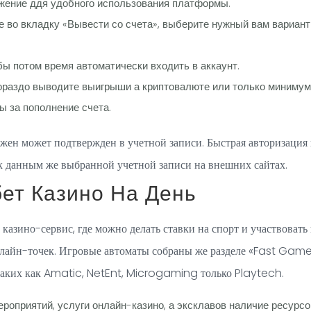
жение ддя удобного использования платформы.
е во вкладку «Вывести со счета», выберите нужный вам вариан
бы потом время автоматически входить в аккаунт.
гораздо выводите выигрыши а криптовалюте или только миниму
ы за пополнение счета.
ен может подтвержден в учетной записи. Быстрая авторизация 
к данным же выбранной учетной записи на внешних сайтах.
ет Казино На День
зино-сервис, где можно делать ставки на спорт и участвовать в
флайн-точек. Игровые автоматы собраны же разделе «Fast Game
 таких как Amatic, NetEnt, Microgaming только Playtech.
роприятий, услуги онлайн-казино, а эксклавов наличие ресурсо