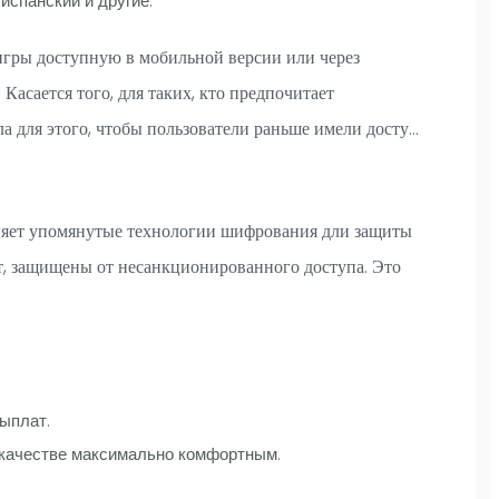
испанский и другие.
игры доступную в мобильной версии или через
Касается того, для таких, кто предпочитает
а для этого, чтобы пользователи раньше имели доступ
меняет упомянутые технологии шифрования дли защиты
т, защищены от несанкционированного доступа. Это
ыплат.
о качестве максимально комфортным.