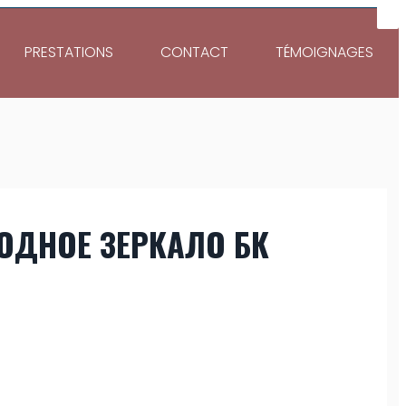
PRESTATIONS
CONTACT
TÉMOIGNAGES
ОДНОЕ ЗЕРКАЛО БК